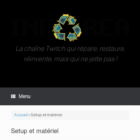
Skip
to
content
La chaîne Twitch qui répare, restaure,
réinvente, mais qui ne jette pas !
Menu
Accueil
»
Setup et matériel
Setup et matériel