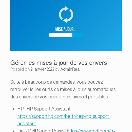
Gérer les mises à jour de vos drivers
Posted on
9 janvier 2023
by
AdminRea
Suite à beaucoup de demandes, vous pouvez
retrouver ici les outils de mises à jours automatiques
des drivers de vos ordinateurs fixes et portables :
HP : HP Support Assistant
https://support.hp.com/be-fr/help/hp-support-
assistant
Dell : Dell SupportAssist
https://www.dell.com/fr-