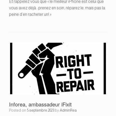
Et rappelez vous que « le meilleur iPhone est celui que
vous avez déjà : prenez en soin, réparez le, mais pas la
peine d’en racheter un! »
Inforea, ambassadeur iFixit
Posted on
5 septembre 2023
by
AdminRea