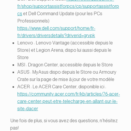
fr/shop/supportassistforpcs/cp/supportassistforp
cs
et Dell Command Update (pour les PCs
Professionnels)
https://www.dell.com/support/home/fr-
fr/drivers/driversdetails?driverid=grvpk
Lenovo : Lenovo Vantage (accessible depuis le
Store) et Legion Arena, dispo lui aussi depuis le
Store
MSI : Dragon Center, accessible depuis le Store
ASUS : MyAsus dispo depuis le Store ou Armoury
Crate sur la page de mise à jour de votre modèle
ACER : Le ACER Care Center, disponible ici :
https://community.acer.com/fr/kb/articles/76-acer-
care-center-peut-etre-telecharge-en-allant-sur-le-
site-dacer
Une fois de plus, si vous avez des questions, n’hésitez
pas!