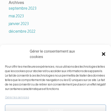
Archives
septembre 2023
mai 2023
janvier 2023
décembre 2022
Catégories
Gérer le consentement aux
Laptop
cookies
Non classé
Pour offrir les meilleures expériences, nous utilisons des technologies telles
Réparations
que les cookies pour stocker et/ou accéder aux informations des appareils.
Le fait de consentir à ces technologies nous permettra de traiter des données
Stream
telles que le comportement de navigation ou les ID uniques sur ce site. Le fait
de ne pas consentir ou de retirer son consentement peut avoir un effet négatif
Technique
sur certaines caractéristiques et fonctions.
Gérer les services
Accepter