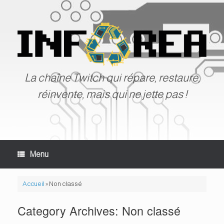
Skip
to
content
La chaîne Twitch qui répare, restaure,
réinvente, mais qui ne jette pas !
Menu
Accueil
»
Non classé
Category Archives:
Non classé